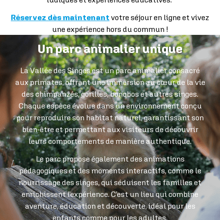
Réservez dès maintenant
votre séjour en ligne et vivez
une expérience hors du commun !
Un parc animalier unique
La Vallée des Singes est un parc animalier consacré
aux primates, offrant une immersion au cœur de la vie
des chimpanzés, gorilles, bonobos et autres singes.
Chaque espèce évolue dans un environnement conçu
pour reproduire son habitat naturel, garantissant son
bien-être et permettant aux visiteurs de découvrir
leurs comportements de manière authentique.
Le parc propose également des animations
pédagogiques et des moments interactifs, comme le
nourrissage des singes, qui séduisent les familles et
enrichissent l’expérience. C’est un lieu qui combine
aventure, éducation et découverte, idéal pour les
enfants comme pour les adultes.