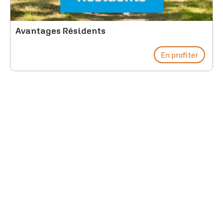
Avantages Résidents
En profiter
PENDANT VOTRE SÉJO
PROFITEZ DU LAGON
Le lagon du Domaine de Dienné