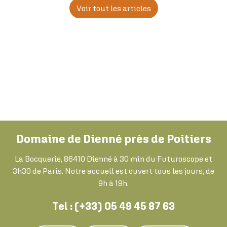
Voir tout les articles
Disponibilités et prix attra
Une offre complète
d'hébergements insolites et
services
Une équipe d'experts à votr
écoute
Domaine de Dienné près de Poitiers
La Bocquerie, 86410 Dienné à 30 min du Futuroscope et
3h30 de Paris. Notre accueil est ouvert tous les jours, de
9h à 19h.
Tel : (+33) 05 49 45 87 63