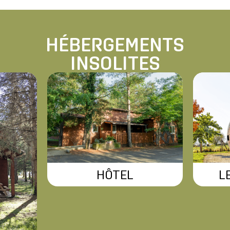
HÉBERGEMENTS
INSOLITES
HÔTEL
L