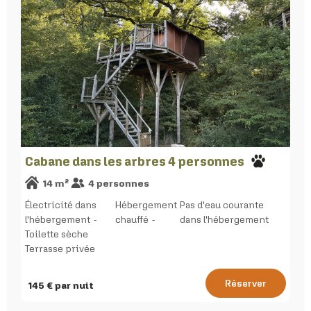
Cabane dans les arbres 4 personnes
14
m²
4
personnes
Électricité dans
Hébergement
Pas d'eau courante
l'hébergement
chauffé
dans l'hébergement
Toilette sèche
Terrasse privée
Réserver
145
€ par nuit