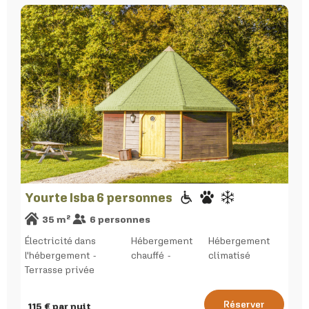
Yourte Isba 6 personnes
35
m²
6
personnes
Électricité dans
Hébergement
Hébergement
l'hébergement
chauffé
climatisé
Terrasse privée
Réserver
115
€ par nuit