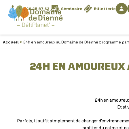
05 49 45 87 63
Séminaire
Billetterie
JUSQU'À - 40% SUR VOS VACANCES
Accueil
24h en amoureux au Domaine de Dienné programme parf
24H EN AMOUREUX 
24h en amoureux
Et si
Parfois, il suffit simplement de changer d’environnemen
profiter du calme et p