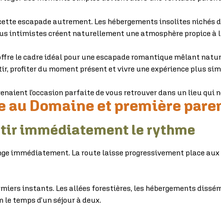
ette escapade autrement. Les hébergements insolites nichés da
plus intimistes créent naturellement une atmosphère propice à
ffre le cadre idéal pour une escapade romantique mêlant nature,
ntir, profiter du moment présent et vivre une expérience plus s
venaient l’occasion parfaite de vous retrouver dans un lieu qui 
ée au Domaine et première par
letir immédiatement le rythme
nge immédiatement. La route laisse progressivement place aux a
emiers instants. Les allées forestières, les hébergements dissém
n le temps d’un séjour à deux.