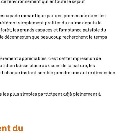
de l’environnement qui entoure le séjour.
 escapade romantique par une promenade dans les
préfèrent simplement profiter du calme depuis la
 forêt, les grands espaces et l’ambiance paisible du
 de déconnexion que beaucoup recherchent le temps
ièrement appréciables, c’est cette impression de
uotidien laisse place aux sons de la nature, les
et chaque instant semble prendre une autre dimension
les plus simples participent déjà pleinement à
ent du