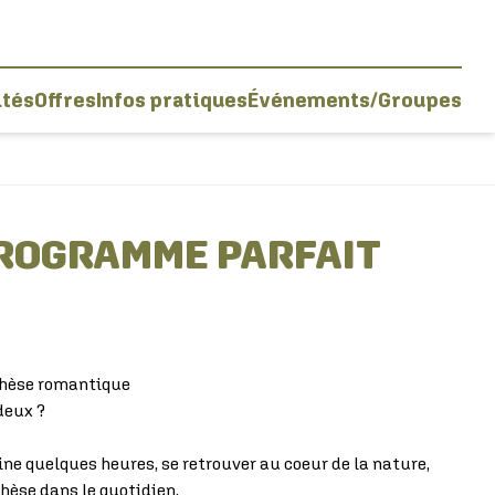
ités
Offres
Infos pratiques
Événements/Groupes
PROGRAMME PARFAIT
thèse romantique
deux ?
ine quelques heures, se retrouver au coeur de la nature,
hèse dans le quotidien.