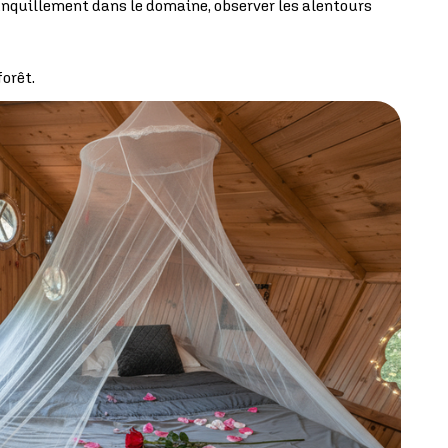
nquillement dans le domaine, observer les alentours
orêt.