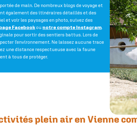
à portée de main. De nombreux blogs de voyage et
ent également des itinéraires détaillés et des
el et voir les paysages en photo, suivez des
 page Facebook
ou
notre compte Instagram
.
ginale pour sortir des sentiers battus. Lors de
respecter l’environnement. Ne laissez aucune trace
rdez une distance respectueuse avec la faune
ient à tous de protéger.
activités plein air en Vienne 