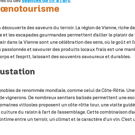
res ou des
séances de tir à l’arc
.
 œnotourisme
la découverte des saveurs du terroir. La région de Vienne, riche 
e et les escapades gourmandes permettent d’allier le plaisir de 
r dans la Vienne sont une célébration des sens, où le goût et l’o
 passionnés et savourer des produits locaux frais est une mani
corps et l’esprit, laissant des souvenirs savoureux et durables.
gustation
ignobles de renommée mondiale, comme celui de Côte-Rôtie. Une 
de vignerons. De nombreux sentiers balisés permettent une esc
omaines viticoles proposent un côte-rôtie tour, une visite gui
 culture du raisin à l’art de l’assemblage. Cette combinaison d’
 intime entre un terroir, un climat et le caractère d’un vin. C’e