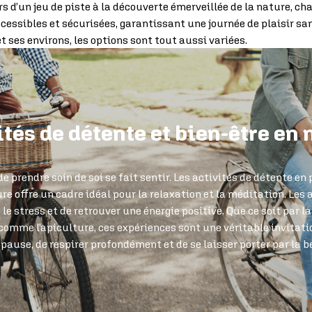
ors d’un jeu de piste à la découverte émerveillée de la nature, 
cessibles et sécurisées, garantissant une journée de plaisir san
t ses environs, les options sont tout aussi variées.
ités de détente et bien-être en 
e prendre soin de soi se fait sentir. Les activités de détente en
ure offre un cadre idéal pour la relaxation et la méditation. Les 
e le stress et de retrouver une énergie positive. Que ce soit par 
omme l’apiculture, ces expériences sont une véritable invitatio
e pause, de respirer profondément et de se laisser porter par la