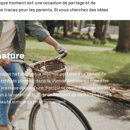
chaque moment est une occasion de partage et de
s tracas pour les parents. Si vous cherchez des idées
nature
 pleine nature sont la réponse parfaite à ce besoin de
activités plein air dans la Vienne dédiées au bien-être
la pratique douce d’une discipline comme le yoga ou par la
n à la sérénité. S’offrir un moment de détente nature à
 beauté simple de l’environnement.