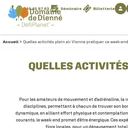
05 49 45 87 63
Séminaire
Billetterie
JUSQU'À - 40% SUR VOS VACANCES
Accueil
Quelles activités plein air Vienne pratiquer ce week-end
QUELLES ACTIVITÉS
Pour les amateurs de mouvement et d’adrénaline, la r
disciplines, permettant à chacun de trouver son bonh
dynamique, en alliant effort physique et contemplation d
courants, le week-end promet d’être énergique. Ces ex
flore locales, pour un dépaysement total