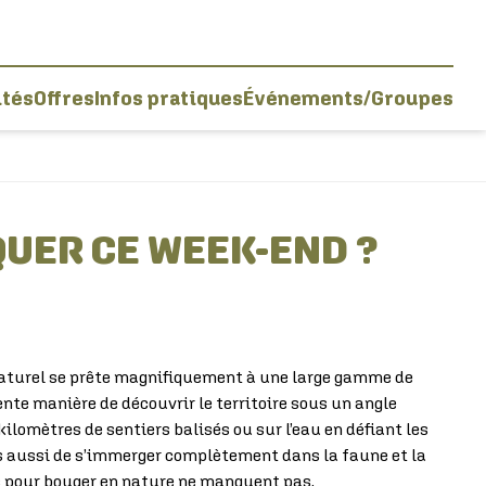
ités
Offres
Infos pratiques
Événements/Groupes
QUER CE WEEK-END ?
 naturel se prête magnifiquement à une large gamme de
ente manière de découvrir le territoire sous un angle
ilomètres de sentiers balisés ou sur l’eau en défiant les
s aussi de s’immerger complètement dans la faune et la
ns pour bouger en nature ne manquent pas.