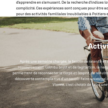
d’apprendre en s’amusant. De la recherche d’indices l
complicité. Ces expériences sont conçues pour être ac
pour des activités familiales inoubliables à Poitiers e
Activ
Après une semaine chargée, le besoin de ralentir et d
ressourcement. Loin du bruit et de l’agitation, la nat
permettent de reconnecter le corps et l’esprit, de réduir
découverte contemplative d’un savoir-faire ancestral c
Vienne, c’est choisir de faire un