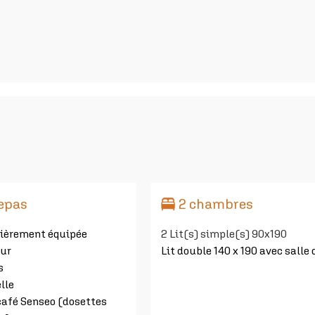
repas
2 chambres
tièrement équipée
2
Lit(s) simple(s) 90x190
eur
Lit double 140 x 190 avec salle 
s
lle
café Senseo (dosettes