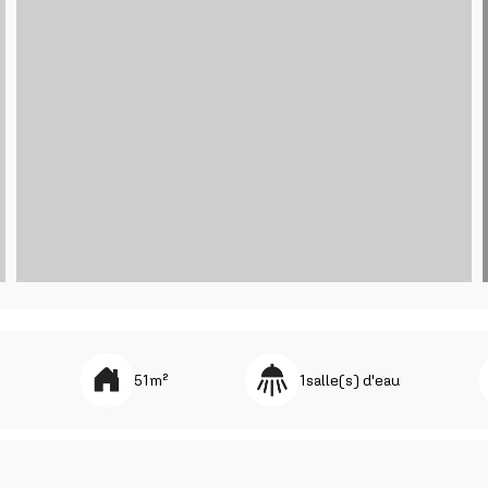
)
51
m²
1
salle(s) d'eau