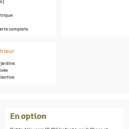
s)
trique
verts complets
térieur
jardins
ivée
lective
En option