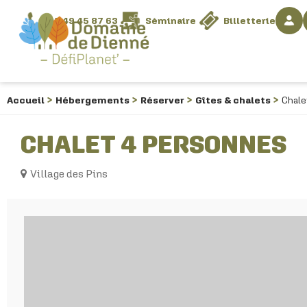
05 49 45 87 63
Séminaire
Billetterie
JUSQU'À - 40% SUR VOS VACANCES
Accueil
Hébergements
Réserver
Gîtes & chalets
Chale
CHALET 4 PERSONNES
Village des Pins