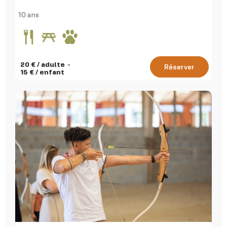
10 ans
20
€ / adulte
Réserver
15
€ / enfant