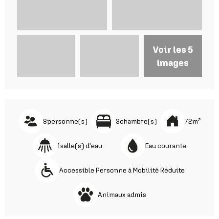
Voir les 5
images
8
personne(s)
3
chambre(s)
72
m²
1
salle(s) d'eau
Eau courante
Accessible Personne à Mobilité Réduite
Animaux admis